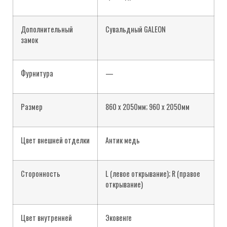
Дополнительный
Сувальдный GALEON
замок
Фурнитура
—
Размер
860 х 2050мм; 960 х 2050мм
Цвет внешней отделки
Антик медь
Сторонность
L (левое открывание); R (правое
открывание)
Цвет внутренней
Эковенге