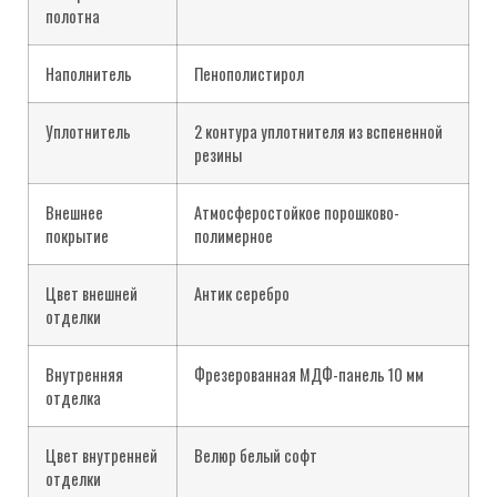
полотна
Наполнитель
Пенополистирол
Уплотнитель
2 контура уплотнителя из вспененной
резины
Внешнее
Атмосферостойкое порошково-
покрытие
полимерное
Цвет внешней
Антик серебро
отделки
Внутренняя
Фрезерованная МДФ-панель
10 мм
отделка
Цвет внутренней
Велюр белый софт
отделки