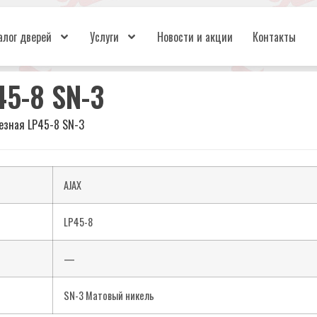
алог дверей
Услуги
Новости и акции
Контакты
5-8 SN-3
езная LP45-8 SN-3
AJAX
LP45-8
—
SN-3 Матовый никель