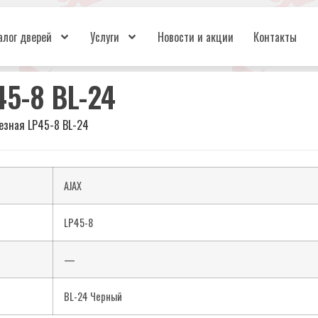
алог дверей
Услуги
Новости и акции
Контакты
5-8 BL-24
езная LP45-8 BL-24
AJAX
LP45-8
—
BL-24 Черный