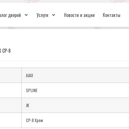
алог дверей
Услуги
Новости и акции
Контакты
K CP-8
AJAX
SPLINE
JK
CP-8 Хром