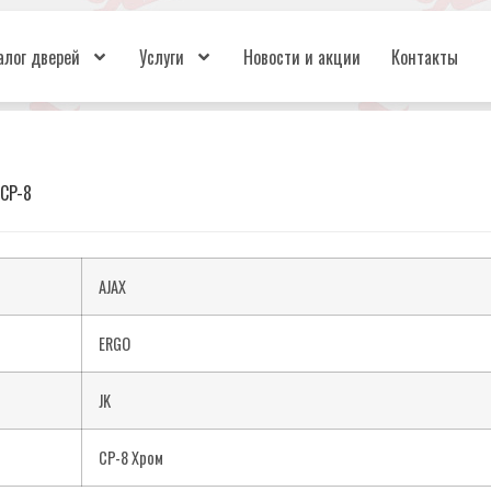
алог дверей
Услуги
Новости и акции
Контакты
 CP-8
AJAX
ERGO
JK
CP-8 Хром