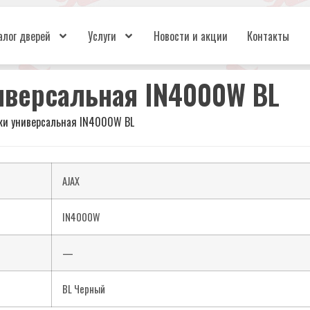
алог дверей
Услуги
Новости и акции
Контакты
иверсальная IN4000W BL
зки универсальная IN4000W BL
AJAX
IN4000W
—
BL Черный